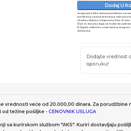
Dodaj U K
Originalne šifre delova korišćene na w
Korišćenje naziva brendova odnosno kori
shodno Zakonu o žigovima član 41 stav 
Član 41. Nosilac žiga ne može da zabra
3) žigom zaštićeni znak, kad je njego
delovima.
Dodajte vrednost 
isporuku!
ne vrednosti veće od 20.000,00 dinara. Za porudžbine 
 od težine pošiljke -
CENOVNIK USLUGA
nji sa kurirskom službom "AKS". Kuriri dostavljaju poši