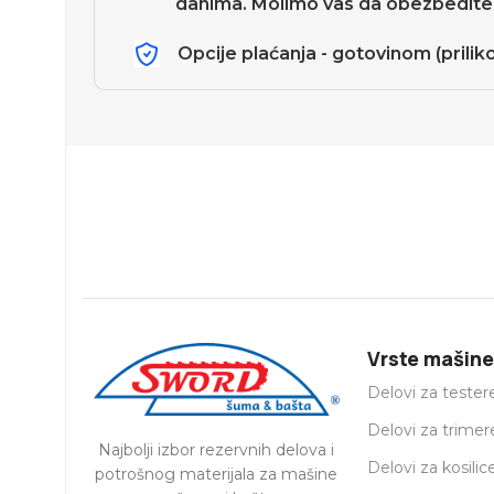
danima. Molimo vas da obezbedite 
Opcije plaćanja - gotovinom (prili
Vrste mašine
Delovi za tester
Delovi za trimer
Najbolji izbor rezervnih delova i
Delovi za kosilic
potrošnog materijala za mašine