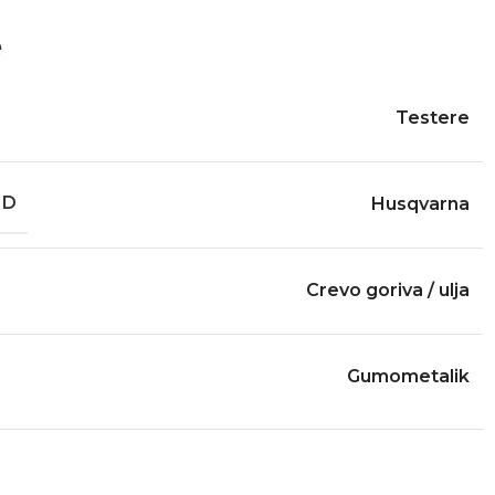
e
Testere
ND
Husqvarna
Crevo goriva / ulja
Gumometalik