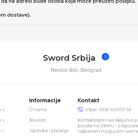
da na adresi bude osoba koja može preuzeti pošiljku.
kom dostave).
Sword Srbija
Nexico doo, Beograd
Informacije
Kontakt
e »
O nama
VIber: 069/ 40000 56
e »
Novosti
Kontaktirajte nas isključivo
poruka na Viberu - odgovar
e »
Isporuka i plaćanje
najkraćem mogućem vreme