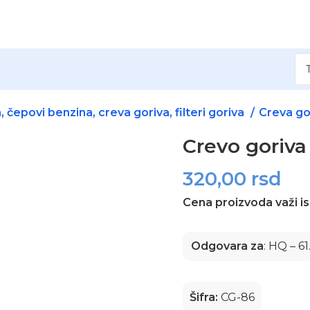
 čepovi benzina, creva goriva, filteri goriva
Creva go
Crevo goriva
320,00
rsd
Cena proizvoda važi is
Odgovara za
: HQ – 6
Šifra:
CG-86