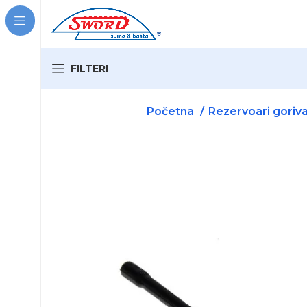
FILTERI
VRSTA MAŠINE:
Početna
Rezervoari goriva,
NAZIV DELA:
ODGOVARA ZA BREND:
Traži