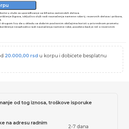
orpu
ebsite-u služe za upoređivanje sa šiframa zamenskih delova.
šćenje žigova, isključivo služi radi naznačenja namene robe tj. rezervnih delova i pribora,
3.
ni drugom licu da u skladu sa dobrim poslovnim običajima koristi u privrednom prometu:
vo korišćenje neophodno radi naznačenja namene robe, posebno kad je reč o rezervnim
od
20.000,00
rsd
u korpu i dobićete besplatnu
manje od tog iznosa, troškove isporuke
ljke na adresu radnim
2-7 dana