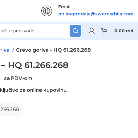
Email
onlineprodaja@swordsrbija.com
0,00
rsd
riva
Crevo goriva – HQ 61.266.268
 – HQ 61.266.268
sa PDV-om
ključivo za online kupovinu.
1.266.268