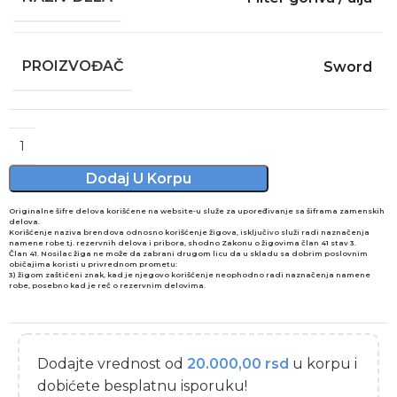
PROIZVOĐAČ
Sword
Alternative:
Dodaj U Korpu
Originalne šifre delova korišćene na website-u služe za upoređivanje sa šiframa zamenskih
delova.
Korišćenje naziva brendova odnosno korišćenje žigova, isključivo služi radi naznačenja
namene robe tj. rezervnih delova i pribora, shodno Zakonu o žigovima član 41 stav 3.
Član 41. Nosilac žiga ne može da zabrani drugom licu da u skladu sa dobrim poslovnim
običajima koristi u privrednom prometu:
3) žigom zaštićeni znak, kad je njegovo korišćenje neophodno radi naznačenja namene
robe, posebno kad je reč o rezervnim delovima.
Dodajte vrednost od
20.000,00
rsd
u korpu i
dobićete besplatnu isporuku!