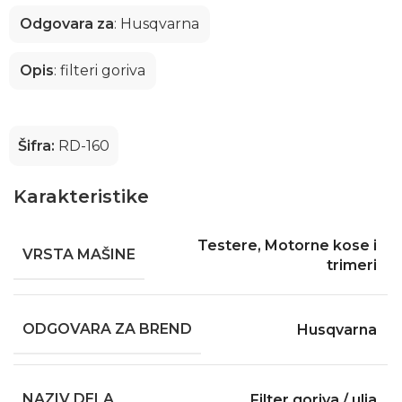
Odgovara za
: Husqvarna
Opis
: filteri goriva
Šifra:
RD-160
Karakteristike
Testere
,
Motorne kose i
VRSTA MAŠINE
trimeri
ODGOVARA ZA BREND
Husqvarna
NAZIV DELA
Filter goriva / ulja