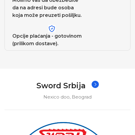
Molimo vas da obezbedite
da na adresi bude osoba
koja može preuzeti pošiljku.
Opcije plaćanja - gotovinom
(prilikom dostave).
Sword Srbija
Nexico doo, Beograd