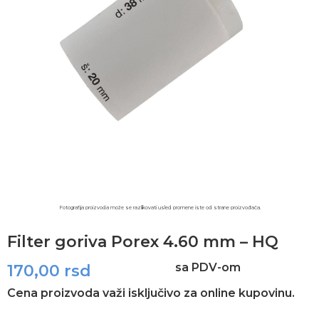
Fotografija proizvoda može se razlikovati usled promene iste od strane proizvođača.​
Filter goriva Porex 4.60 mm – HQ
sa PDV-om
170,00
rsd
Cena proizvoda važi isključivo za online kupovinu.