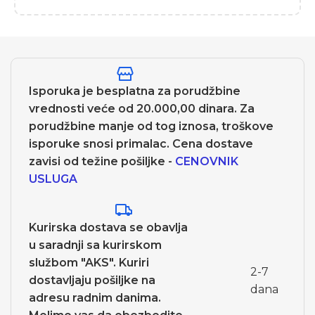
Isporuka je besplatna za porudžbine
vrednosti veće od 20.000,00 dinara. Za
porudžbine manje od tog iznosa, troškove
isporuke snosi primalac. Cena dostave
zavisi od težine pošiljke -
CENOVNIK
USLUGA
Kurirska dostava se obavlja
u saradnji sa kurirskom
službom "AKS". Kuriri
2-7
dostavljaju pošiljke na
dana
adresu radnim danima.