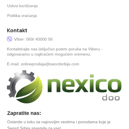
Uslovi korišćenja
Politika vraćanja
Kontakt
VIber: 069/ 40000 56
Kontaktirajte nas isključivo putem poruka na Viberu -
odgovaramo u najkraćem mogućem vremenu.
E-mail: onlineprodaja@swordsrbija.com
Zapratite nas:
Ostanite u toku sa najnovijim vestima i ponudama koje je
Sword Srbija spremila za vas!