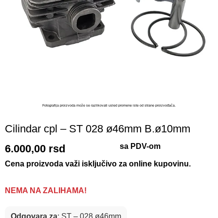
Fotografija proizvoda može se razlikovati usled promene iste od strane proizvođača.​
Cilindar cpl – ST 028 ø46mm B.ø10mm
sa PDV-om
6.000,00
rsd
Cena proizvoda važi isključivo za online kupovinu.
NEMA NA ZALIHAMA!
Odgovara za
: ST – 028 ø46mm