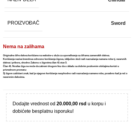
PROIZVOĐAČ
Sword
Nema na zalihama
Originalne šifre delova korišćene na website-u služe za upoređivanje sa šiframa zamenskih delova.
Korišćenje naziva brendova odnosno korišćenje žigova, isključivo služi radi naznačenja namene robe tj. rezervnih
delova i pribora, shodno Zakonu o žigovima član 41 stav 3.
Član 41. Nosilac žiga ne može da zabrani drugom licu da u skladu sa dobrim poslovnim običajima koristi u
privrednom prometu:
3) žigom zaštićeni znak, kad je njegovo korišćenje neophodno radi naznačenja namene robe, posebno kad je reč o
rezervnim delovima.
Dodajte vrednost od
20.000,00
rsd
u korpu i
dobićete besplatnu isporuku!