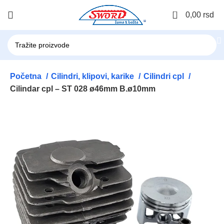
0
0,00
rsd
Početna
Cilindri, klipovi, karike
Cilindri cpl
Cilindar cpl – ST 028 ø46mm B.ø10mm