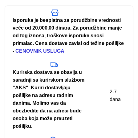
Isporuka je besplatna za porudžbine vrednosti
veće od 20.000,00 dinara. Za porudžbine manje
od tog iznosa, troškove isporuke snosi
primalac. Cena dostave zavisi od težine pošiljke
-
CENOVNIK USLUGA
Kurirska dostava se obavlja u
saradnji sa kurirskom službom
"AKS". Kuriri dostavljaju
2-7
pošiljke na adresu radnim
dana
danima. Molimo vas da
obezbedite da na adresi bude
osoba koja može preuzeti
pošiljku.