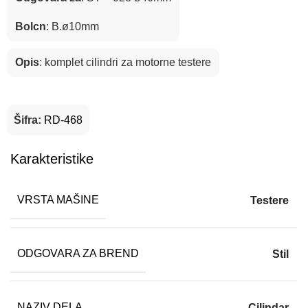
Bolcn
: B.ø10mm
Opis
: komplet cilindri za motorne testere
Šifra:
RD-468
Karakteristike
VRSTA MAŠINE
Testere
ODGOVARA ZA BREND
Stil
NAZIV DELA
Cilindar