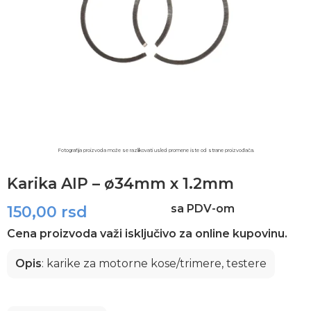
Fotografija proizvoda može se razlikovati usled promene iste od strane proizvođača.​
Karika AIP – ø34mm x 1.2mm
sa PDV-om
150,00
rsd
Cena proizvoda važi isključivo za online kupovinu.
Opis
: karike za motorne kose/trimere, testere