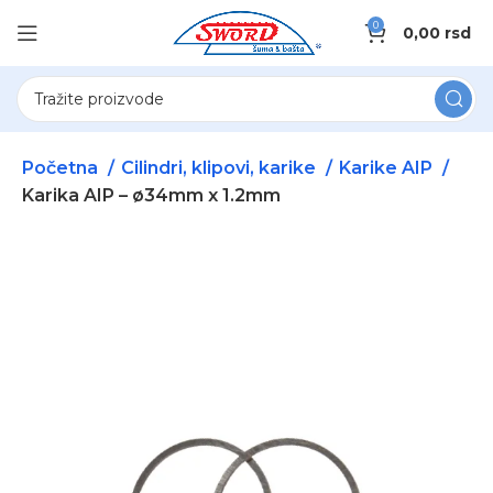
0
0,00
rsd
Početna
Cilindri, klipovi, karike
Karike AIP
Karika AIP – ø34mm x 1.2mm