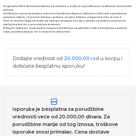
Originalne šifre delova korišćene na website-u služe za upoređivanje sa šiframa zamenskih
delova.
Korišćenje naziva brendova odnosno korišćenje žigova, isključivo služi radi naznačenja
namene robe tj. rezervnih delova i pribora, shodno Zakonu o žigovima član 41 stav 3.
Član 41. Nosilac žiga ne može da zabrani drugom licu da u skladu sa dobrim poslovnim
običajima koristi u privrednom prometu:
3) žigom zaštićeni znak, kad je njegovo korišćenje neophodno radi naznačenja namene
robe, posebno kad je reč o rezervnim delovima.
Dodajte vrednost od
20.000,00
rsd
u korpu i
dobićete besplatnu isporuku!
Isporuka je besplatna za porudžbine
vrednosti veće od 20.000,00 dinara. Za
porudžbine manje od tog iznosa, troškove
isporuke snosi primalac. Cena dostave