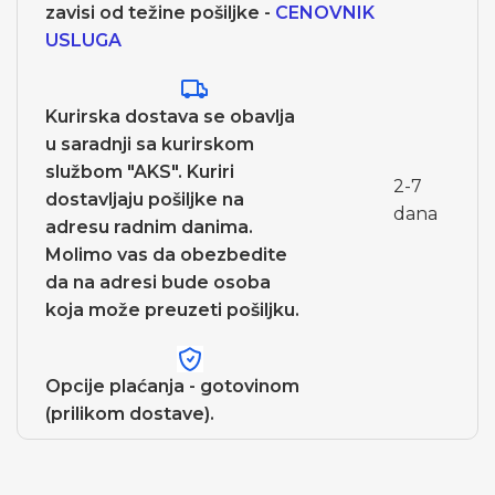
zavisi od težine pošiljke -
CENOVNIK
USLUGA
Kurirska dostava se obavlja
u saradnji sa kurirskom
službom "AKS". Kuriri
2-7
dostavljaju pošiljke na
dana
adresu radnim danima.
Molimo vas da obezbedite
da na adresi bude osoba
koja može preuzeti pošiljku.
Opcije plaćanja - gotovinom
(prilikom dostave).