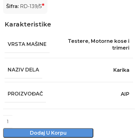
*
Šifra:
RD-139/5
Karakteristike
Testere
,
Motorne kose i
VRSTA MAŠINE
trimeri
NAZIV DELA
Karika
PROIZVOĐAČ
AIP
Alternative:
Dodaj U Korpu