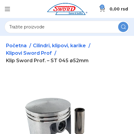
0
0,00
rsd
Početna
Cilindri, klipovi, karike
Klipovi Sword Prof
Klip Sword Prof. – ST 045 ø52mm