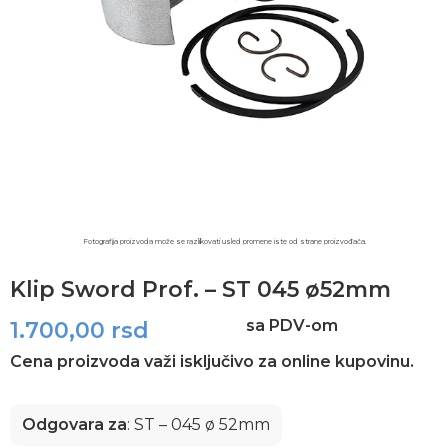
Fotografija proizvoda može se razlikovati usled promene iste od strane proizvođača.​
Klip Sword Prof. – ST 045 ø52mm
sa PDV-om
1.700,00
rsd
Cena proizvoda važi isključivo za online kupovinu.
Odgovara za
: ST – 045 ø 52mm