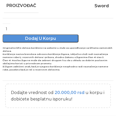
PROIZVOĐAČ
Sword
Alternative:
Dodaj U Korpu
Originalne šifre delova korišćene na website-u služe za upoređivanje sa šiframa zamenskih
delova.
Korišćenje naziva brendova odnosno korišćenje žigova, isključivo služi radi naznačenja
namene robe tj. rezervnih delova i pribora, shodno Zakonu o žigovima član 41 stav 3.
Član 41. Nosilac žiga ne može da zabrani drugom licu da u skladu sa dobrim poslovnim
običajima koristi u privrednom prometu:
3) žigom zaštićeni znak, kad je njegovo korišćenje neophodno radi naznačenja namene
robe, posebno kad je reč o rezervnim delovima.
Dodajte vrednost od
20.000,00
rsd
u korpu i
dobićete besplatnu isporuku!