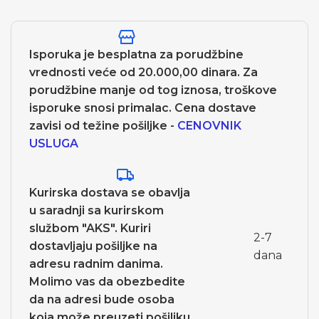
Isporuka je besplatna za porudžbine
vrednosti veće od 20.000,00 dinara. Za
porudžbine manje od tog iznosa, troškove
isporuke snosi primalac. Cena dostave
zavisi od težine pošiljke -
CENOVNIK
USLUGA
Kurirska dostava se obavlja
u saradnji sa kurirskom
službom "AKS". Kuriri
2-7
dostavljaju pošiljke na
dana
adresu radnim danima.
Molimo vas da obezbedite
da na adresi bude osoba
koja može preuzeti pošiljku.