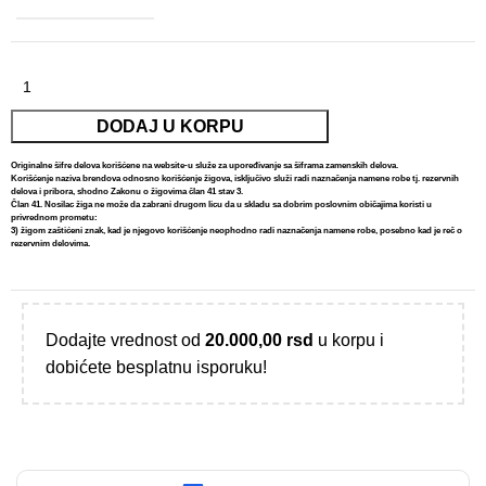
Alternative:
DODAJ U KORPU
Originalne šifre delova korišćene na website-u služe za upoređivanje sa šiframa zamenskih delova.
Korišćenje naziva brendova odnosno korišćenje žigova, isključivo služi radi naznačenja namene robe tj. rezervnih
delova i pribora, shodno Zakonu o žigovima član 41 stav 3.
Član 41. Nosilac žiga ne može da zabrani drugom licu da u skladu sa dobrim poslovnim običajima koristi u
privrednom prometu:
3) žigom zaštićeni znak, kad je njegovo korišćenje neophodno radi naznačenja namene robe, posebno kad je reč o
rezervnim delovima.
Dodajte vrednost od
20.000,00
rsd
u korpu i
dobićete besplatnu isporuku!