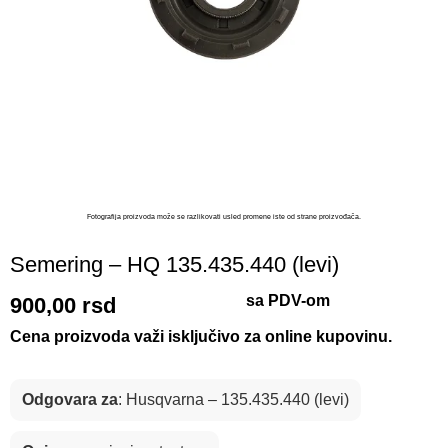
Fotografija proizvoda može se razlikovati usled promene iste od strane proizvođača.​
Semering – HQ 135.435.440 (levi)
sa PDV-om
900,00
rsd
Cena proizvoda važi isključivo za online kupovinu.
Odgovara za
: Husqvarna – 135.435.440 (levi)