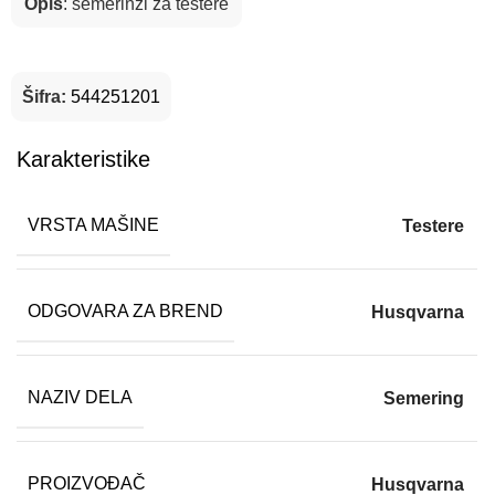
Opis
: semerinzi za testere
Šifra:
544251201
Karakteristike
VRSTA MAŠINE
Testere
ODGOVARA ZA BREND
Husqvarna
NAZIV DELA
Semering
PROIZVOĐAČ
Husqvarna