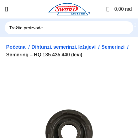
0
0,00
rsd
Početna
Dihtunzi, semerinzi, ležajevi
Semerinzi
Semering – HQ 135.435.440 (levi)