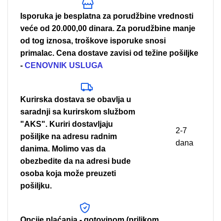
Isporuka je besplatna za porudžbine vrednosti
veće od 20.000,00 dinara. Za porudžbine manje
od tog iznosa, troškove isporuke snosi
primalac. Cena dostave zavisi od težine pošiljke
-
CENOVNIK USLUGA
Kurirska dostava se obavlja u
saradnji sa kurirskom službom
"AKS". Kuriri dostavljaju
2-7
pošiljke na adresu radnim
dana
danima. Molimo vas da
obezbedite da na adresi bude
osoba koja može preuzeti
pošiljku.
Opcije plaćanja - gotovinom (prilikom