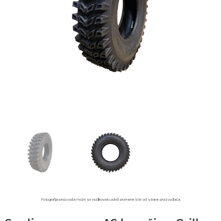
Fotografija proizvoda može se razlikovati usled promene iste od strane proizvođača.​