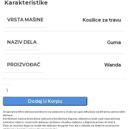
Karakteristike
VRSTA MAŠINE
Kosilice za travu
NAZIV DELA
Guma
PROIZVOĐAČ
Wanda
Alternative:
Dodaj U Korpu
Originalne šifre delova korišćene na website-u služe za upoređivanje sa šiframa zamenskih
delova.
Korišćenje naziva brendova odnosno korišćenje žigova, isključivo služi radi naznačenja
namene robe tj. rezervnih delova i pribora, shodno Zakonu o žigovima član 41 stav 3.
Član 41. Nosilac žiga ne može da zabrani drugom licu da u skladu sa dobrim poslovnim
običajima koristi u privrednom prometu: