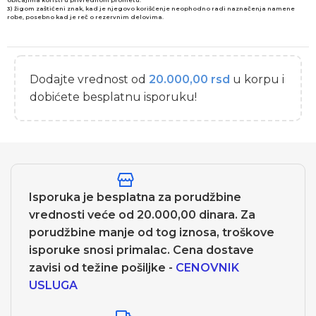
3) žigom zaštićeni znak, kad je njegovo korišćenje neophodno radi naznačenja namene
robe, posebno kad je reč o rezervnim delovima.
Dodajte vrednost od
20.000,00
rsd
u korpu i
dobićete besplatnu isporuku!
Isporuka je besplatna za porudžbine
vrednosti veće od 20.000,00 dinara. Za
porudžbine manje od tog iznosa, troškove
isporuke snosi primalac. Cena dostave
zavisi od težine pošiljke -
CENOVNIK
USLUGA