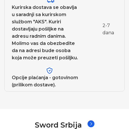
Kurirska dostava se obavlja
u saradnji sa kurirskom
službom "AKS". Kuriri
2-7
dostavljaju pošiljke na
dana
adresu radnim danima.
Molimo vas da obezbedite
da na adresi bude osoba
koja može preuzeti pošiljku.
Opcije plaćanja - gotovinom
(prilikom dostave).
Sword Srbija