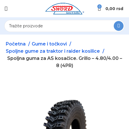
0
0,00
rsd
Početna
Gume i točkovi
Spoljne gume za traktor i raider kosilice
Spoljna guma za AS kosačice. Grillo – 4.80/4.00 –
8 (4PR)