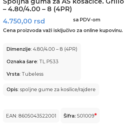
Spoljna guma za AS kosačice. Grillo
– 4.80/4.00 – 8 (4PR)
sa PDV-om
4.750,00
rsd
Cena proizvoda važi isključivo za online kupovinu.
Dimenzije
: 4.80/4.00 – 8 (4PR)
Oznaka šare
: TL P533
Vrsta
: Tubeless
Opis
: spoljne gume za kosilice/rajdere
*
EAN: 8605043522001
Šifra:
S01009