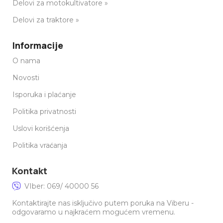
Delovi za motokultivatore »
Delovi za traktore »
Informacije
O nama
Novosti
Isporuka i plaćanje
Politika privatnosti
Uslovi korišćenja
Politika vraćanja
Kontakt
VIber: 069/ 40000 56
Kontaktirajte nas isključivo putem poruka na Viberu -
odgovaramo u najkraćem mogućem vremenu.