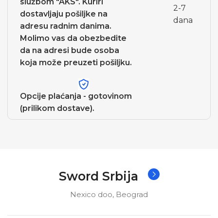
službom "AKS". Kuriri
2-7
dostavljaju pošiljke na
dana
adresu radnim danima.
Molimo vas da obezbedite
da na adresi bude osoba
koja može preuzeti pošiljku.
Opcije plaćanja - gotovinom
(prilikom dostave).
Sword Srbija
Nexico doo, Beograd