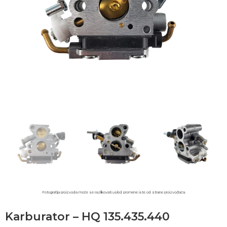
Fotografija proizvoda može se razlikovati usled promene iste od strane proizvođača.​
Karburator – HQ 135.435.440