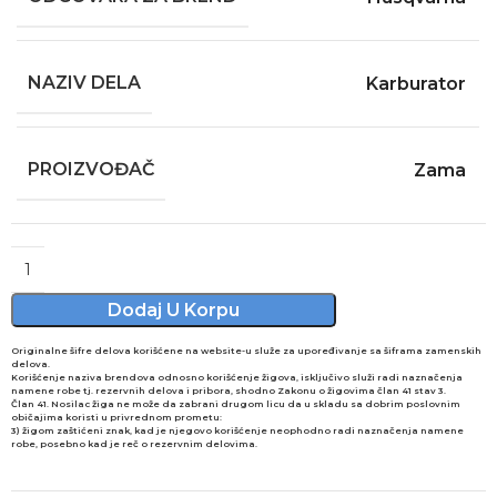
NAZIV DELA
Karburator
PROIZVOĐAČ
Zama
Alternative:
Dodaj U Korpu
Originalne šifre delova korišćene na website-u služe za upoređivanje sa šiframa zamenskih
delova.
Korišćenje naziva brendova odnosno korišćenje žigova, isključivo služi radi naznačenja
namene robe tj. rezervnih delova i pribora, shodno Zakonu o žigovima član 41 stav 3.
Član 41. Nosilac žiga ne može da zabrani drugom licu da u skladu sa dobrim poslovnim
običajima koristi u privrednom prometu:
3) žigom zaštićeni znak, kad je njegovo korišćenje neophodno radi naznačenja namene
robe, posebno kad je reč o rezervnim delovima.