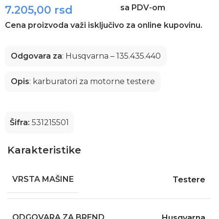
sa PDV-om
7.205,00
rsd
Cena proizvoda važi isključivo za online kupovinu.
Odgovara za
: Husqvarna – 135.435.440
Opis
: karburatori za motorne testere
Šifra:
531215501
Karakteristike
VRSTA MAŠINE
Testere
ODGOVARA ZA BREND
Husqvarna