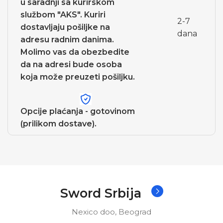
u saradnji sa kurirskom
službom "AKS". Kuriri
2-7
dostavljaju pošiljke na
dana
adresu radnim danima.
Molimo vas da obezbedite
da na adresi bude osoba
koja može preuzeti pošiljku.
Opcije plaćanja - gotovinom
(prilikom dostave).
Sword Srbija
Nexico doo, Beograd