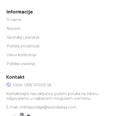
Informacije
O nama
Novosti
Isporuka i plaćanje
Politika privatnosti
Uslovi korišćenja
Politika vraćanja
Kontakt
VIber: 069/ 40000 56
Kontaktirajte nas isključivo putem poruka na Viberu -
odgovaramo u najkraćem mogućem vremenu.
E-mail: onlineprodaja@swordsrbija.com