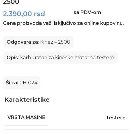
2500
sa PDV-om
2.390,00
rsd
Cena proizvoda važi isključivo za online kupovinu.
Odgovara za
: Kinez – 2500
Opis
: karburatori za kineske motorne testere
Šifra:
CB-024
Karakteristike
VRSTA MAŠINE
Testere