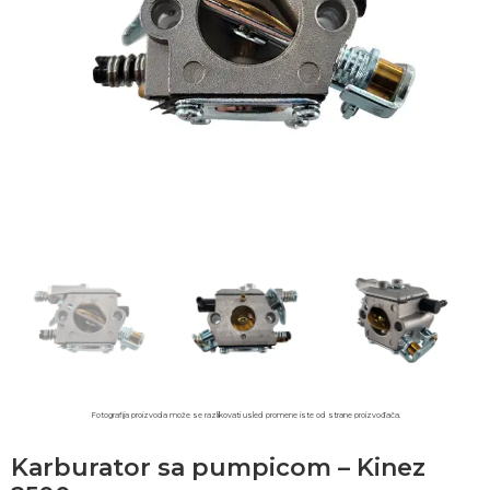
Fotografija proizvoda može se razlikovati usled promene iste od strane proizvođača.​
Karburator sa pumpicom – Kinez