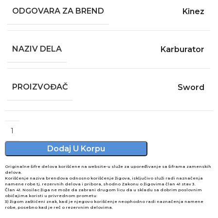
ODGOVARA ZA BREND
Kinez
NAZIV DELA
Karburator
PROIZVOĐAČ
Sword
Alternative:
Dodaj U Korpu
Originalne šifre delova korišćene na website-u služe za upoređivanje sa šiframa zamenskih
delova.
Korišćenje naziva brendova odnosno korišćenje žigova, isključivo služi radi naznačenja
namene robe tj. rezervnih delova i pribora, shodno Zakonu o žigovima član 41 stav 3.
Član 41. Nosilac žiga ne može da zabrani drugom licu da u skladu sa dobrim poslovnim
običajima koristi u privrednom prometu:
3) žigom zaštićeni znak, kad je njegovo korišćenje neophodno radi naznačenja namene
robe, posebno kad je reč o rezervnim delovima.