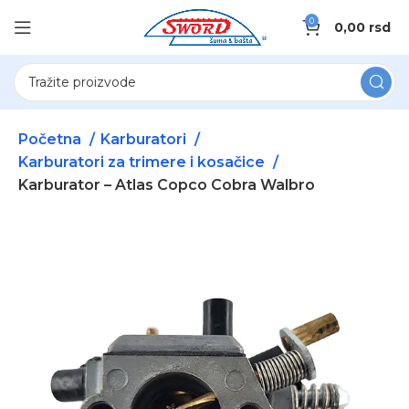
0
0,00
rsd
Početna
Karburatori
Karburatori za trimere i kosačice
Karburator – Atlas Copco Cobra Walbro