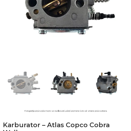
Fotografija proizvoda može se razlikovati usled promene iste od strane proizvođača.​
Karburator – Atlas Copco Cobra