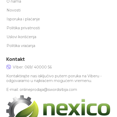
O nama
Novosti
Isporuka i plaćanje
Politika privatnosti
Uslovi korišćenja
Politika vraćanja
Kontakt
VIber: 069/ 40000 56
Kontaktirajte nas isključivo putem poruka na Viberu -
odgovaramo u najkraćem mogućem vremenu.
E-mail: onlineprodaja@swordsrbija.com