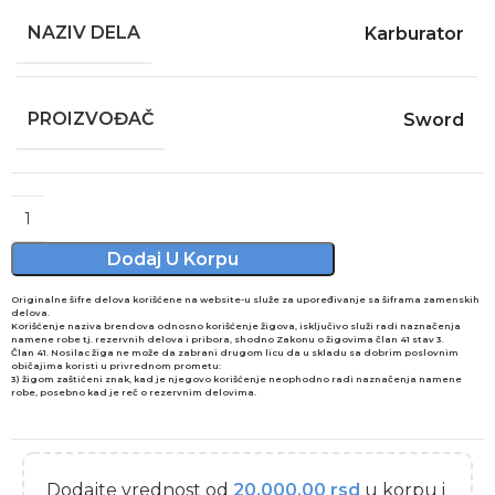
NAZIV DELA
Karburator
PROIZVOĐAČ
Sword
Alternative:
Dodaj U Korpu
Originalne šifre delova korišćene na website-u služe za upoređivanje sa šiframa zamenskih
delova.
Korišćenje naziva brendova odnosno korišćenje žigova, isključivo služi radi naznačenja
namene robe tj. rezervnih delova i pribora, shodno Zakonu o žigovima član 41 stav 3.
Član 41. Nosilac žiga ne može da zabrani drugom licu da u skladu sa dobrim poslovnim
običajima koristi u privrednom prometu:
3) žigom zaštićeni znak, kad je njegovo korišćenje neophodno radi naznačenja namene
robe, posebno kad je reč o rezervnim delovima.
Dodajte vrednost od
20.000,00
rsd
u korpu i