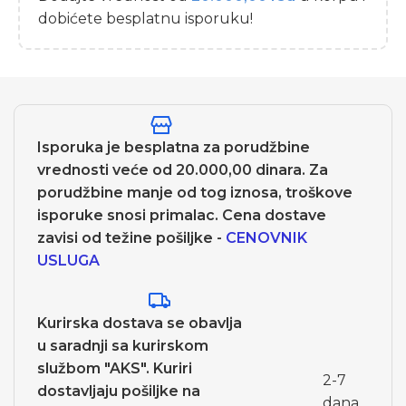
dobićete besplatnu isporuku!
Isporuka je besplatna za porudžbine
vrednosti veće od 20.000,00 dinara. Za
porudžbine manje od tog iznosa, troškove
isporuke snosi primalac. Cena dostave
zavisi od težine pošiljke -
CENOVNIK
USLUGA
Kurirska dostava se obavlja
u saradnji sa kurirskom
službom "AKS". Kuriri
2-7
dostavljaju pošiljke na
dana