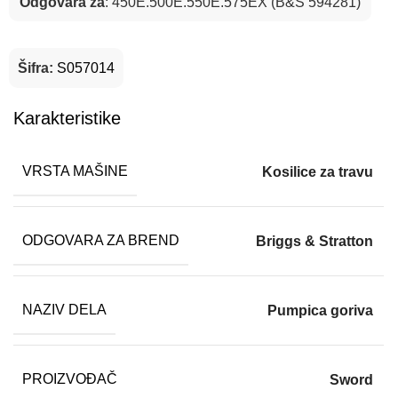
Odgovara za
: 450E.500E.550E.575EX (B&S 594281)
Šifra:
S057014
Karakteristike
VRSTA MAŠINE
Kosilice za travu
ODGOVARA ZA BREND
Briggs & Stratton
NAZIV DELA
Pumpica goriva
PROIZVOĐAČ
Sword