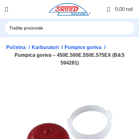
0
0,00
rsd
Početna
Karburatori
Pumpice goriva
Pumpica goriva – 450E.500E.550E.575EX (B&S
594281)