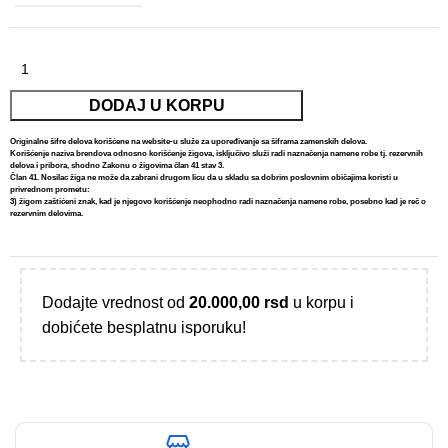
Alternative:
DODAJ U KORPU
Originalne šifre delova korišćene na website-u služe za upoređivanje sa šiframa zamenskih delova.
Korišćenje naziva brendova odnosno korišćenje žigova, isključivo služi radi naznačenja namene robe tj. rezervnih
delova i pribora, shodno Zakonu o žigovima član 41 stav 3.
Član 41. Nosilac žiga ne može da zabrani drugom licu da u skladu sa dobrim poslovnim običajima koristi u
privrednom prometu:
3) žigom zaštićeni znak, kad je njegovo korišćenje neophodno radi naznačenja namene robe, posebno kad je reč o
rezervnim delovima.
Dodajte vrednost od
20.000,00
rsd
u korpu i
dobićete besplatnu isporuku!