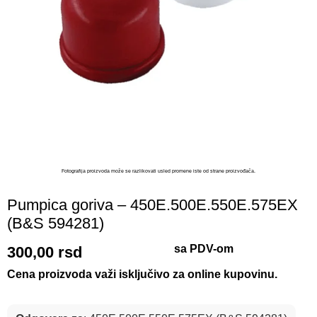
Fotografija proizvoda može se razlikovati usled promene iste od strane proizvođača.​
Pumpica goriva – 450E.500E.550E.575EX
(B&S 594281)
sa PDV-om
300,00
rsd
Cena proizvoda važi isključivo za online kupovinu.