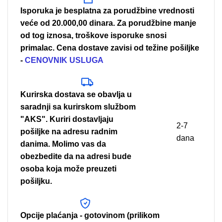
Isporuka je besplatna za porudžbine vrednosti
veće od 20.000,00 dinara. Za porudžbine manje
od tog iznosa, troškove isporuke snosi
primalac. Cena dostave zavisi od težine pošiljke
-
CENOVNIK USLUGA
Kurirska dostava se obavlja u
saradnji sa kurirskom službom
"AKS". Kuriri dostavljaju
2-7
pošiljke na adresu radnim
dana
danima. Molimo vas da
obezbedite da na adresi bude
osoba koja može preuzeti
pošiljku.
Opcije plaćanja - gotovinom (prilikom