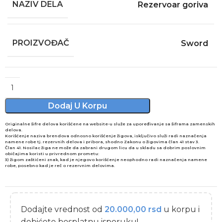
NAZIV DELA
Rezervoar goriva
PROIZVOĐAČ
Sword
Alternative:
Dodaj U Korpu
Originalne šifre delova korišćene na website-u služe za upoređivanje sa šiframa zamenskih
delova.
Korišćenje naziva brendova odnosno korišćenje žigova, isključivo služi radi naznačenja
namene robe tj. rezervnih delova i pribora, shodno Zakonu o žigovima član 41 stav 3.
Član 41. Nosilac žiga ne može da zabrani drugom licu da u skladu sa dobrim poslovnim
običajima koristi u privrednom prometu:
3) žigom zaštićeni znak, kad je njegovo korišćenje neophodno radi naznačenja namene
robe, posebno kad je reč o rezervnim delovima.
Dodajte vrednost od
20.000,00
rsd
u korpu i
dobićete besplatnu isporuku!