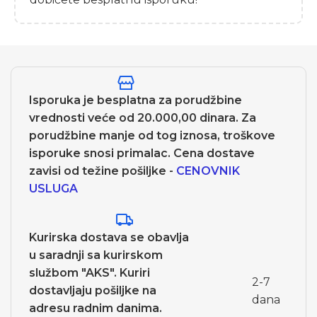
Isporuka je besplatna za porudžbine
vrednosti veće od 20.000,00 dinara. Za
porudžbine manje od tog iznosa, troškove
isporuke snosi primalac. Cena dostave
zavisi od težine pošiljke -
CENOVNIK
USLUGA
Kurirska dostava se obavlja
u saradnji sa kurirskom
službom "AKS". Kuriri
2-7
dostavljaju pošiljke na
dana
adresu radnim danima.