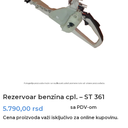
Fotografija proizvoda može se razlikovati usled promene iste od strane proizvođača.​
Rezervoar benzina cpl. – ST 361
sa PDV-om
5.790,00
rsd
Cena proizvoda važi isključivo za online kupovinu.