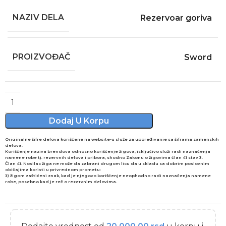
NAZIV DELA
Rezervoar goriva
PROIZVOĐAČ
Sword
Alternative:
Dodaj U Korpu
Originalne šifre delova korišćene na website-u služe za upoređivanje sa šiframa zamenskih
delova.
Korišćenje naziva brendova odnosno korišćenje žigova, isključivo služi radi naznačenja
namene robe tj. rezervnih delova i pribora, shodno Zakonu o žigovima član 41 stav 3.
Član 41. Nosilac žiga ne može da zabrani drugom licu da u skladu sa dobrim poslovnim
običajima koristi u privrednom prometu:
3) žigom zaštićeni znak, kad je njegovo korišćenje neophodno radi naznačenja namene
robe, posebno kad je reč o rezervnim delovima.