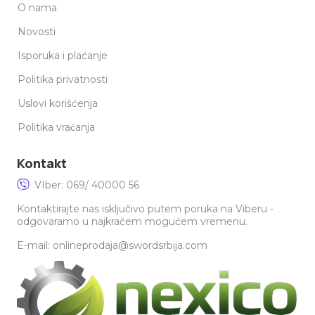
O nama
Novosti
Isporuka i plaćanje
Politika privatnosti
Uslovi korišćenja
Politika vraćanja
Kontakt
VIber: 069/ 40000 56
Kontaktirajte nas isključivo putem poruka na Viberu -
odgovaramo u najkraćem mogućem vremenu.
E-mail: onlineprodaja@swordsrbija.com