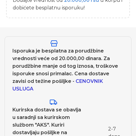
Dodajte vrednost od
20.000,00
rsd
u korpu i
dobićete besplatnu isporuku!
Isporuka je besplatna za porudžbine
vrednosti veće od 20.000,00 dinara. Za
porudžbine manje od tog iznosa, troškove
isporuke snosi primalac. Cena dostave
zavisi od težine pošiljke -
CENOVNIK
USLUGA
Kurirska dostava se obavlja
u saradnji sa kurirskom
službom "AKS". Kuriri
2-7
dostavljaju pošiljke na