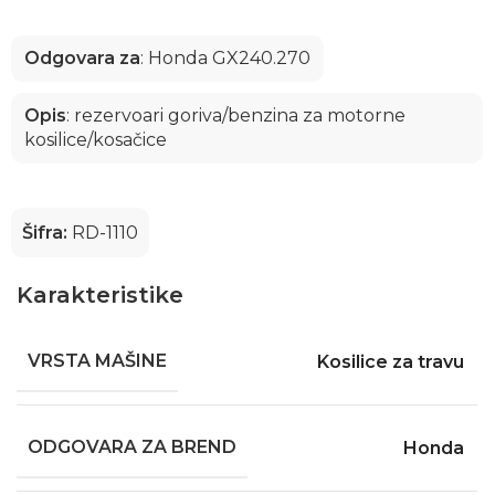
Odgovara za
: Honda GX240.270
Opis
: rezervoari goriva/benzina za motorne
kosilice/kosačice
Šifra:
RD-1110
Karakteristike
VRSTA MAŠINE
Kosilice za travu
ODGOVARA ZA BREND
Honda