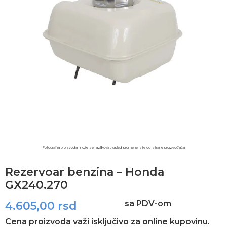
Fotografija proizvoda može se razlikovati usled promene iste od strane proizvođača.​
Rezervoar benzina – Honda
GX240.270
sa PDV-om
4.605,00
rsd
Cena proizvoda važi isključivo za online kupovinu.