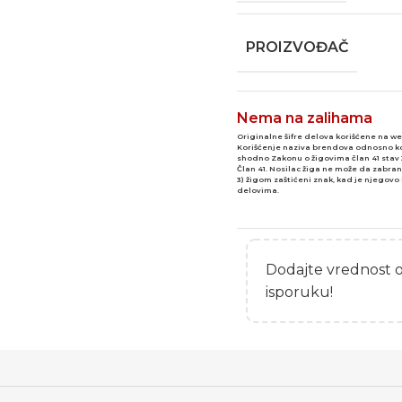
PROIZVOĐAČ
Nema na zalihama
Originalne šifre delova korišćene na w
Korišćenje naziva brendova odnosno kori
shodno Zakonu o žigovima član 41 stav 
Član 41. Nosilac žiga ne može da zabra
3) žigom zaštićeni znak, kad je njego
delovima.
Dodajte vrednost 
isporuku!