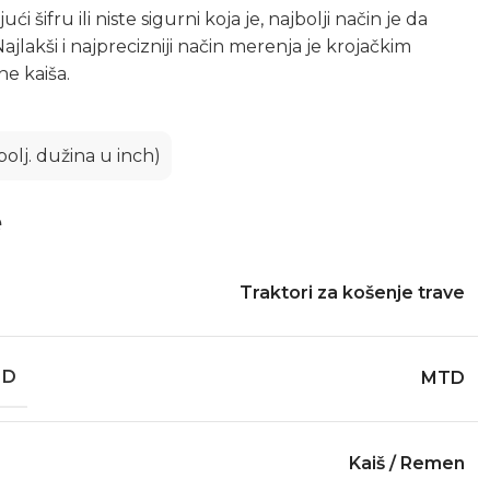
 šifru ili niste sigurni koja je, najbolji način je da
ajlakši i najprecizniji način merenja je krojačkim
e kaiša.
polj. dužina u inch)
e
Traktori za košenje trave
ND
MTD
Kaiš / Remen