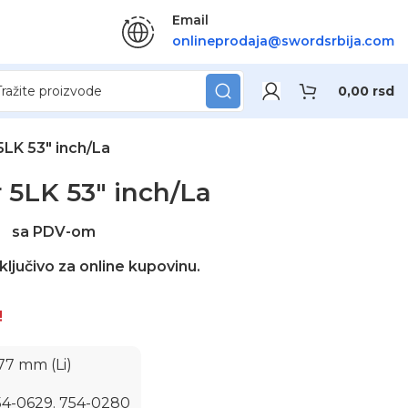
Email
onlineprodaja@swordsrbija.com
0,00
rsd
5LK 53″ inch/La
r 5LK 53″ inch/La
sa PDV-om
ključivo za online kupovinu.
!
277 mm (Li)
54-0629. 754-0280