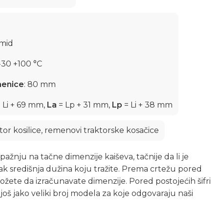
amid
 -30 +100 °C
menice
: 80 mm
 Li + 69 mm,
La
= Lp + 31 mm,
Lp
= Li + 38 mm
tor kosilice, remenovi traktorske kosačice
pažnju na tačne dimenzije kaiševa, tačnije da li je
 čak središnja dužina koju tražite. Prema crtežu pored
žete da izračunavate dimenzije. Pored postojećih šifri
 još jako veliki broj modela za koje odgovaraju naši