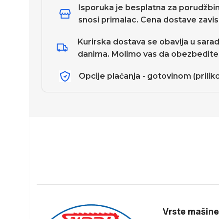
Isporuka je besplatna za porudžbi
snosi primalac. Cena dostave zavisi
Kurirska dostava se obavlja u sarad
danima. Molimo vas da obezbedite 
Opcije plaćanja - gotovinom (prili
Vrste mašine