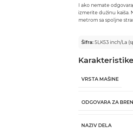
I ako nemate odgovarajući
izmerite dužinu kaiša. N
metrom sa spoljne stran
Šifra:
5LK53 inch/La (s
Karakteristik
VRSTA MAŠINE
ODGOVARA ZA BRE
NAZIV DELA