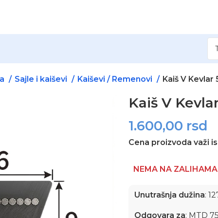
na
Sajle i kaiševi
Kaiševi / Remenovi
Kaiš V Kevlar 
Kaiš V Kevla
1.600,00
rsd
Cena proizvoda važi is
NEMA NA ZALIHAMA
Unutrašnja dužina
: 1
Odgovara za
: MTD 7