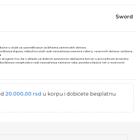
Sword
ebsite-u služe za upoređivanje sa šiframa zamenskih delova.
šćenje žigova, isključivo služi radi naznačenja namene robe tj. rezervnih delova i pribora,
3.
ni drugom licu da u skladu sa dobrim poslovnim običajima koristi u privrednom prometu:
vo korišćenje neophodno radi naznačenja namene robe, posebno kad je reč o rezervnim
od
20.000,00
rsd
u korpu i dobićete besplatnu