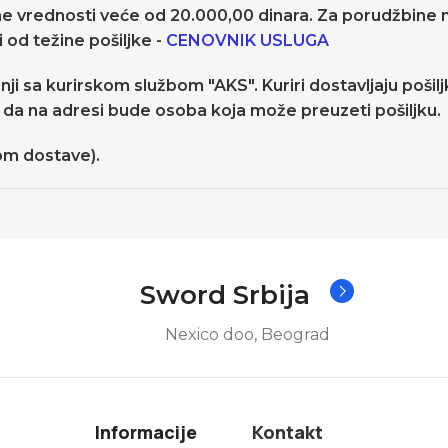
ne vrednosti veće od 20.000,00 dinara. Za porudžbine 
 od težine pošiljke -
CENOVNIK USLUGA
nji sa kurirskom službom "AKS". Kuriri dostavljaju poši
da na adresi bude osoba koja može preuzeti pošiljku.
kom dostave).
Sword Srbija
Nexico doo, Beograd
Informacije
Kontakt