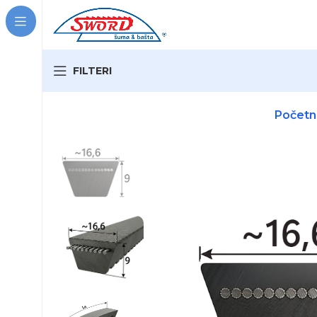
FILTERI
VRSTA MAŠINE:
Počet
NAZIV DELA:
ODGOVARA ZA BREND:
Traži