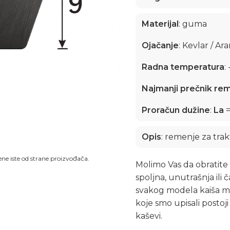
Materijal
: guma
Ojačanje
: Kevlar / Ar
Radna temperatura
:
Najmanji prečnik re
Proračun dužine
:
La
=
Opis
: remenje za trak
ne iste od strane proizvođača.​
Molimo Vas da obratite 
spoljna, unutrašnja ili
svakog modela kaiša mo
koje smo upisali postoji
kaševi.