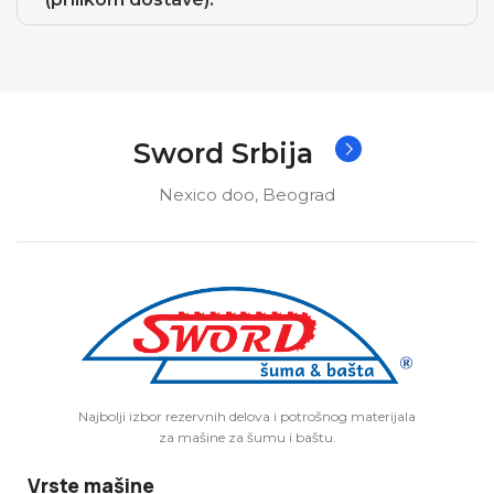
Sword Srbija
Nexico doo, Beograd
Najbolji izbor rezervnih delova i potrošnog materijala
za mašine za šumu i baštu.
Vrste mašine