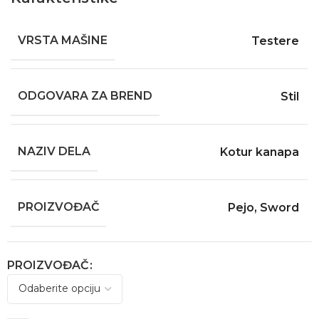
VRSTA MAŠINE
Testere
ODGOVARA ZA BREND
Stil
NAZIV DELA
Kotur kanapa
PROIZVOĐAČ
Pejo
,
Sword
PROIZVOĐAČ
Alternative: