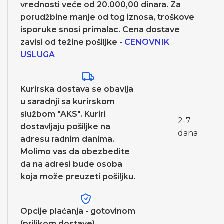
vrednosti veće od 20.000,00 dinara. Za
porudžbine manje od tog iznosa, troškove
isporuke snosi primalac. Cena dostave
zavisi od težine pošiljke -
CENOVNIK
USLUGA
Kurirska dostava se obavlja
u saradnji sa kurirskom
službom "AKS". Kuriri
2-7
dostavljaju pošiljke na
dana
adresu radnim danima.
Molimo vas da obezbedite
da na adresi bude osoba
koja može preuzeti pošiljku.
Opcije plaćanja - gotovinom
(prilikom dostave).