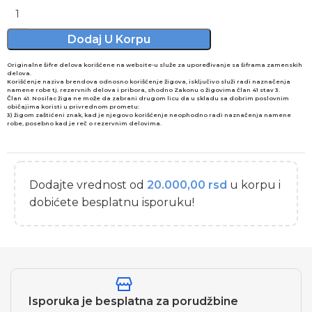
Dodaj U Korpu
Originalne šifre delova korišćene na website-u služe za upoređivanje sa šiframa zamenskih
delova.
Korišćenje naziva brendova odnosno korišćenje žigova, isključivo služi radi naznačenja
namene robe tj. rezervnih delova i pribora, shodno Zakonu o žigovima član 41 stav 3.
Član 41. Nosilac žiga ne može da zabrani drugom licu da u skladu sa dobrim poslovnim
običajima koristi u privrednom prometu:
3) žigom zaštićeni znak, kad je njegovo korišćenje neophodno radi naznačenja namene
robe, posebno kad je reč o rezervnim delovima.
Dodajte vrednost od
20.000,00
rsd
u korpu i
dobićete besplatnu isporuku!
Isporuka je besplatna za porudžbine