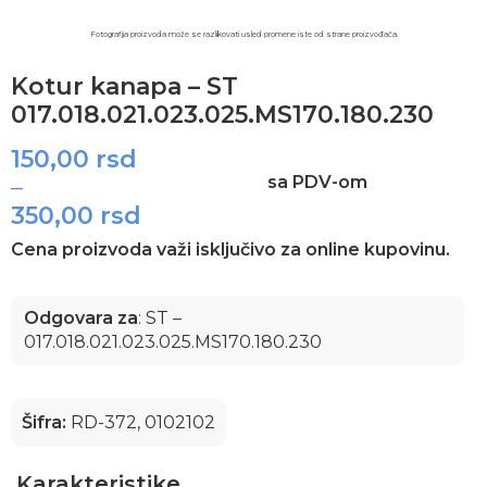
Fotografija proizvoda može se razlikovati usled promene iste od strane proizvođača.​
Kotur kanapa – ST
017.018.021.023.025.MS170.180.230
150,00
rsd
sa PDV-om
–
350,00
rsd
Cena proizvoda važi isključivo za online kupovinu.
Odgovara za
: ST –
017.018.021.023.025.MS170.180.230
Šifra:
RD-372, 0102102
Karakteristike