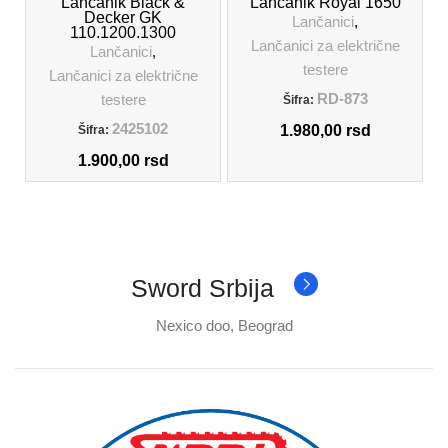
Lančanik Black &
Lančanik Royal 1650
Decker GK
Lančanici
,
110.1200.1300
Lančanici za električne
Lančanici
,
testere
Lančanici za električne
RD-873
testere
Šifra:
2425102
1.980,00
rsd
Šifra:
1.900,00
rsd
Sword Srbija
Nexico doo, Beograd