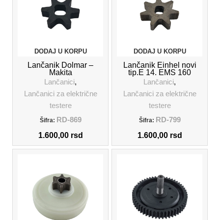
DODAJ U KORPU
DODAJ U KORPU
Lančanik Dolmar –
Lančanik Einhel novi
Makita
tip.E 14. EMS 160
Lančanici
,
Lančanici
,
Lančanici za električne
Lančanici za električne
testere
testere
RD-869
RD-799
Šifra:
Šifra:
1.600,00
rsd
1.600,00
rsd