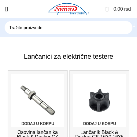
0
0,00
rsd
Lančanici za električne testere
DODAJ U KORPU
DODAJ U KORPU
Osovina lančanika
Lančanik Black &
Black & Decker GK
Decker GK 1630.1635