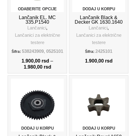
ODABERITE OPCIJE
DODAJ U KORPU
Lančanik EL. MC
Lančanik Black &
335.P1540
Decker GK 1630.1640
Lančanici
,
Lančanici
,
Lančanici za električne
Lančanici za električne
testere
testere
538243909, 0525101
2425101
Šifra:
Šifra:
1.900,00
rsd
–
1.900,00
rsd
1.980,00
rsd
DODAJ U KORPU
DODAJ U KORPU