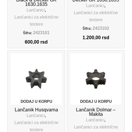
1630.1635
Lančanici
,
Lančanici
,
Lančanici za električne
Lančanici za električne
testere
testere
2423102
Šifra:
2423101
Šifra:
1.200,00
rsd
600,00
rsd
DODAJ U KORPU
DODAJ U KORPU
Lančanik Husqvarna
Lančanik Dolmar –
Makita
Lančanici
,
Lančanici
,
Lančanici za električne
Lančanici za električne
testere