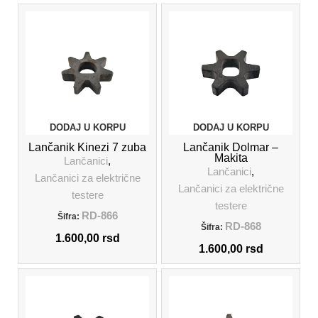
DODAJ U KORPU
DODAJ U KORPU
Lančanik Kinezi 7 zuba
Lančanik Dolmar –
Makita
Lančanici
,
Lančanici
,
Lančanici za električne
Lančanici za električne
testere
testere
RD-866
Šifra:
RD-868
Šifra:
1.600,00
rsd
1.600,00
rsd