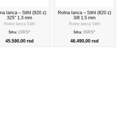
DODAJ U KORPU
DODAJ U KORPU
na lanca – Stihl (920 z)
Rolna lanca – Stihl (820 z)
325″ 1.3 mm
3/8 1.5 mm
Rolne lanca Stihl
Rolne lanca Stihl
23RS*
35RS*
Šifra:
Šifra:
45.590,00
rsd
46.490,00
rsd