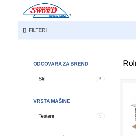
FILTERI
VRSTA MAŠINE:
NAZIV DELA:
Rol
ODGOVARA ZA BREND
ODGOVARA ZA BREND:
Stil
5
TRAŽI
VRSTA MAŠINE
Testere
5