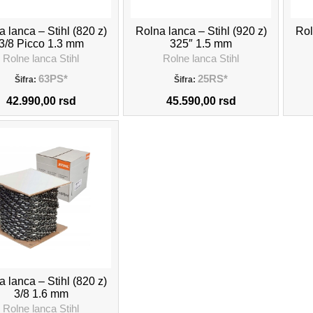
DODAJ U KORPU
DODAJ U KORPU
 lanca – Stihl (820 z)
Rolna lanca – Stihl (920 z)
Rol
3/8 Picco 1.3 mm
325″ 1.5 mm
Rolne lanca Stihl
Rolne lanca Stihl
63PS*
25RS*
Šifra:
Šifra:
42.990,00
rsd
45.590,00
rsd
DODAJ U KORPU
 lanca – Stihl (820 z)
3/8 1.6 mm
Rolne lanca Stihl