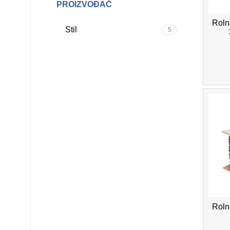
PROIZVOĐAČ
Rolna
Stil
5
Rolna