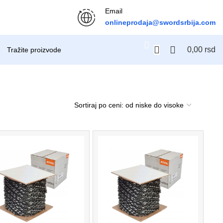
Email
onlineprodaja@swordsrbija.com
0,00
rsd