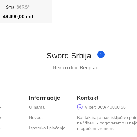
36RS*
Šifra:
46.490,00
rsd
Sword Srbija
Nexico doo, Beograd
Informacije
Kontakt
»
O nama
VIber: 069/ 40000 56
»
Novosti
Kontaktirajte nas isključivo pu
na Viberu - odgovaramo u naj
»
Isporuka i plaćanje
mogućem vremenu.